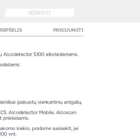
REPŠELIS
PRISIJUNGTI
STERIAMS
ių Alcodetector S100 alkotesteriams.
modeliams:
M40, EC4, 10VNT.
ieniškai įpakuotų vienkartinių antgalių.
EC5, Alcodetector Mobile, Alcoscan
 prietaisams.
akomo kiekio, prašome susisiekti, jei
100 vnt.