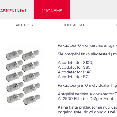
ASMENINIAI
ĮMONĖMS
AKCIJOS
KONTAKTAI
K
ANTGALIAI ALKOTE
Pakuotėje 10 vienkartinių antgal
Šie antgaliai tinka alkotesterių 
ALCODETECTOR S100, S80, 
Alcodetector S100,
Alcodetector S80,
Alcodetector M40,
Alcodetector EC4.
Pakuotėje yra 10 individualiai hig
Antgaliai netinka Alcodetector 
AL2500 Elite bei Dräger Alcotest
Kaina kinta priklausomai nuo užs
pageidaujate įsigyti daugiau nei 