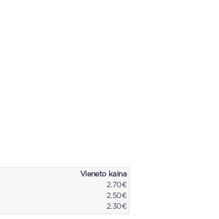
Vieneto kaina
2.70€
2.50€
2.30€