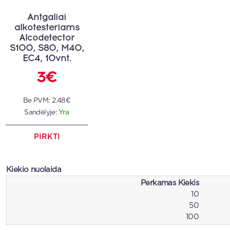
Antgaliai
alkotesteriams
Alcodetector
S100, S80, M40,
EC4, 10vnt.
3€
Be PVM:
2.48€
Sandėlyje:
Yra
PIRKTI
Kiekio nuolaida
Perkamas Kiekis
10
50
100